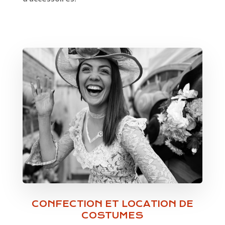
L'ATELIER DE COUTURE
Lorem ipsum dolor sit amet,
consectetur adipisicing elit, sed do
eiusmod tempor incididunt ut
labore et dolore magna aliqua.
CONFECTION ET LOCATION DE
COSTUMES